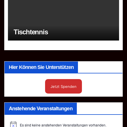
Tischtennis
Hier Können Sie Unterstützen
Jetzt Spenden
Anstehende Veranstaltungen
Es sind keine anstehenden Veranstaltungen vorhanden.
H