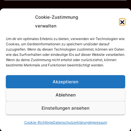
Cookie-Zustimmung
verwalten
Um dir ein optimales Erlebnis zu bieten, verwenden wir Technologien wie
TSV Empor Dahme e.V.
Cookies, um Geräteinformationen zu speichern und/oder darauf
zuzugreifen. Wenn du diesen Technologien zustimmst, können wir Daten
wie das Surfverhalten oder eindeutige IDs auf dieser Website verarbeiten.
Wenn du deine Zustimmung nicht erteilst oder zurückziehst, können
bestimmte Merkmale und Funktionen beeinträchtigt werden.
Akzeptieren
Stolz präsentiert von WordPress
|
Theme:
Newsup
von
Themeansar
Ablehnen
Home
Abteilungen
Cookie-Richtlinie (EU)
Datenschutzerklärung
Einstellungen ansehen
Downloads
Impressum
Mitglied werden
Spenden
TSV Empor
Cookie-Richtlinie
Datenschutzerklärung
Impressum