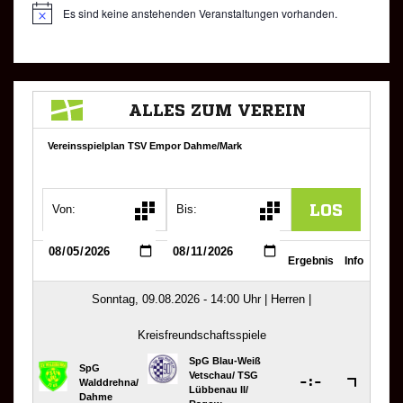
Es sind keine anstehenden Veranstaltungen vorhanden.
H
i
n
w
e
i
s