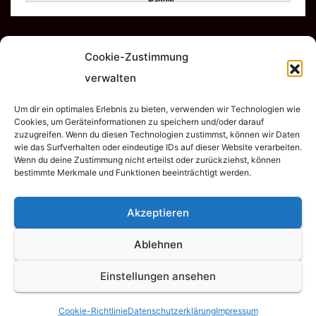
Cookie-Zustimmung
verwalten
Um dir ein optimales Erlebnis zu bieten, verwenden wir Technologien wie
TSV Empor Dahme e.V.
Cookies, um Geräteinformationen zu speichern und/oder darauf
zuzugreifen. Wenn du diesen Technologien zustimmst, können wir Daten
wie das Surfverhalten oder eindeutige IDs auf dieser Website verarbeiten.
Wenn du deine Zustimmung nicht erteilst oder zurückziehst, können
bestimmte Merkmale und Funktionen beeinträchtigt werden.
Akzeptieren
Stolz präsentiert von WordPress
|
Theme:
Newsup
von
Themeansar
Ablehnen
Home
Abteilungen
Cookie-Richtlinie (EU)
Datenschutzerklärung
Einstellungen ansehen
Downloads
Impressum
Mitglied werden
Spenden
TSV Empor
Cookie-Richtlinie
Datenschutzerklärung
Impressum