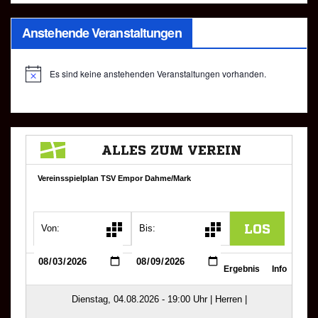
Anstehende Veranstaltungen
Es sind keine anstehenden Veranstaltungen vorhanden.
H
i
n
w
e
i
s