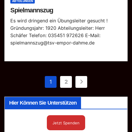
ABTEILUNGEN
Spielmannszug
Es wird dringend ein Übungsleiter gesucht !
Gründungsjahr: 1920 Abteilungsleiter: Herr
Schäfer Telefon: 035451 972626 E-Mail:
spielmannszug@tsv-empor-dahme.de
Seitennummerierung
1
2
der
Hier Können Sie Unterstützen
Beiträge
Jetzt Spenden