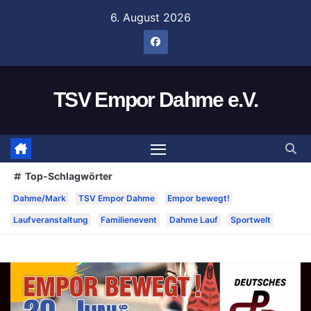
Zum
6. August 2026
Inhalt
springen
TSV Empor Dahme e.V.
Top-Schlagwörter
Dahme/Mark
TSV Empor Dahme
Empor bewegt!
Laufveranstaltung
Familienevent
Dahme Lauf
Sportwelt