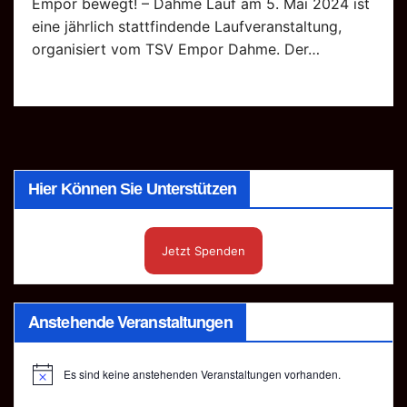
Empor bewegt! – Dahme Lauf am 5. Mai 2024 ist
eine jährlich stattfindende Laufveranstaltung,
organisiert vom TSV Empor Dahme. Der…
Hier Können Sie Unterstützen
Jetzt Spenden
Anstehende Veranstaltungen
Es sind keine anstehenden Veranstaltungen vorhanden.
H
i