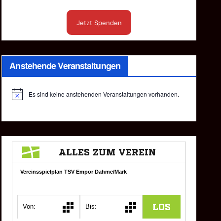
Jetzt Spenden
Anstehende Veranstaltungen
Es sind keine anstehenden Veranstaltungen vorhanden.
H
i
n
w
e
i
s