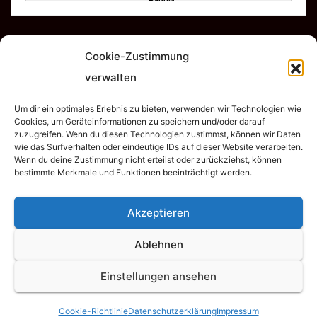
Cookie-Zustimmung
verwalten
Um dir ein optimales Erlebnis zu bieten, verwenden wir Technologien wie
TSV Empor Dahme e.V.
Cookies, um Geräteinformationen zu speichern und/oder darauf
zuzugreifen. Wenn du diesen Technologien zustimmst, können wir Daten
wie das Surfverhalten oder eindeutige IDs auf dieser Website verarbeiten.
Wenn du deine Zustimmung nicht erteilst oder zurückziehst, können
bestimmte Merkmale und Funktionen beeinträchtigt werden.
Akzeptieren
Stolz präsentiert von WordPress
|
Theme:
Newsup
von
Themeansar
Ablehnen
Home
Abteilungen
Cookie-Richtlinie (EU)
Datenschutzerklärung
Einstellungen ansehen
Downloads
Impressum
Mitglied werden
Spenden
TSV Empor
Cookie-Richtlinie
Datenschutzerklärung
Impressum