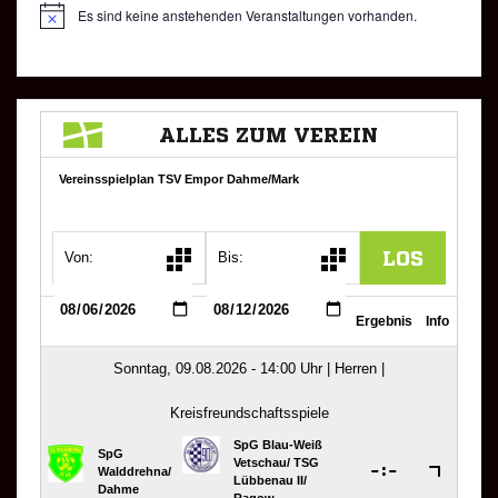
Es sind keine anstehenden Veranstaltungen vorhanden.
H
i
n
w
e
i
s